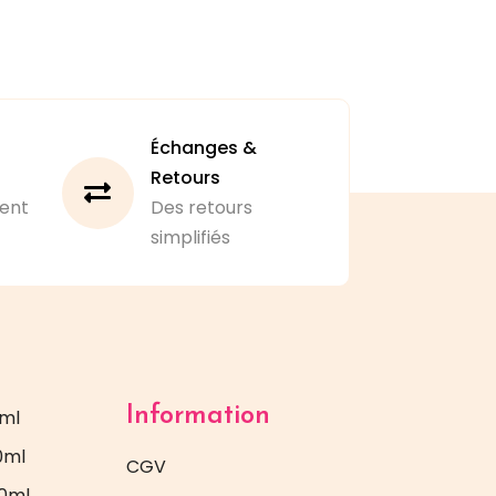
Échanges &
Retours
ent
Des retours
simplifiés
Information
5ml
0ml
CGV
20ml